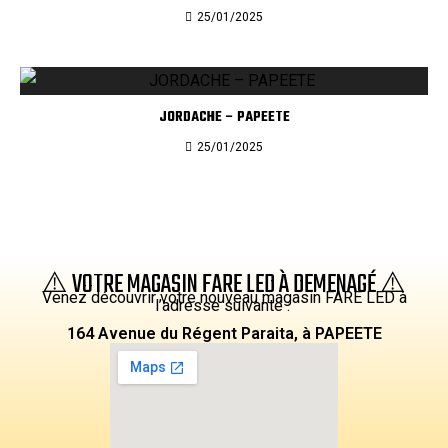
25/01/2025
JORDACHE – PAPEETE
25/01/2025
⚠️ VOTRE MAGASIN FARE LED À DEMENAGÉ ⚠️
Venez découvrir votre nouveau magasin FARE LED à
l’adresse suivante :
164 Avenue du Régent Paraita, à PAPEETE