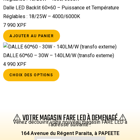
Dalle LED Backlit 60×60 – Puissance et Température
Réglables : 18/25W – 4000/6000K
7 990
XPF
AJOUTER AU PANIER
DALLE 60*60 – 30W – 140LM/W (transfo externe)
4 990
XPF
CHOIX DES OPTIONS
⚠️ VOTRE MAGASIN FARE LED À DEMENAGÉ ⚠️
Venez découvrir votre nouveau magasin FARE LED à
l’adresse suivante :
164 Avenue du Régent Paraita, à PAPEETE