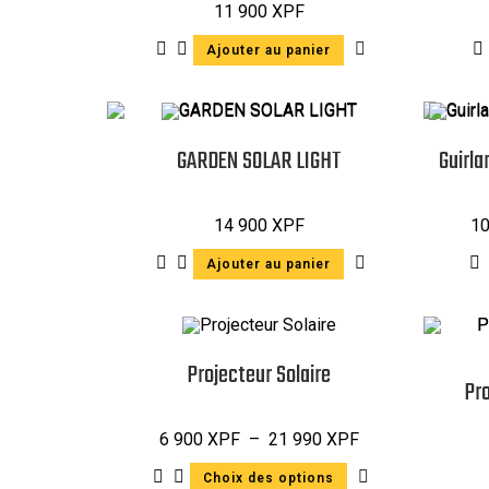
11 900
XPF
Ajouter au panier
GARDEN SOLAR LIGHT
Guirla
14 900
XPF
1
Ajouter au panier
Projecteur Solaire
Pro
6 900
XPF
–
21 990
XPF
Choix des options