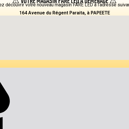
⚠️ VOTRE MAGASIN FARE LED À DEMENAGÉ ⚠️
z découvrir votre nouveau magasin FARE LED à l’adresse suiva
164 Avenue du Régent Paraita, à PAPEETE