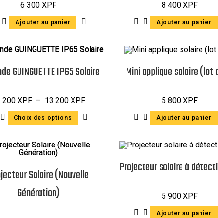
6 300
XPF
8 400
XPF
Ajouter au panier
Ajouter au panier
nde GUINGUETTE IP65 Solaire
Mini applique solaire (lot 
0 200
XPF
–
13 200
XPF
5 800
XPF
Choix des options
Ajouter au panier
Projecteur solaire à détec
jecteur Solaire (Nouvelle
Génération)
5 900
XPF
Ajouter au panier