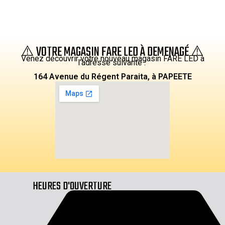
⚠️ VOTRE MAGASIN FARE LED À DEMENAGÉ ⚠️
Venez découvrir votre nouveau magasin FARE LED à
l’adresse suivante :
164 Avenue du Régent Paraita, à PAPEETE
HEURES D'OUVERTURE