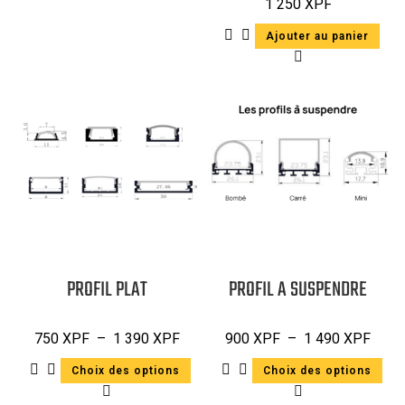
1 250
XPF
Ajouter au panier
PROFIL PLAT
PROFIL A SUSPENDRE
750
XPF
–
1 390
XPF
900
XPF
–
1 490
XPF
Choix des options
Choix des options