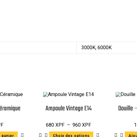
3000K, 6000K
Céramique
Ampoule Vintage E14
Douille 
PF
680
XPF
–
960
XPF
1
 panier
Choix des options
Ajou