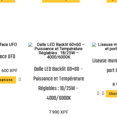
face UFO
Liseuse mura
Dalle LED Backlit 60×60 –
port 
1 600
XPF
Puissance et Température
options
8
Réglables : 18/25W –
Choi
4000/6000K
7 990
XPF