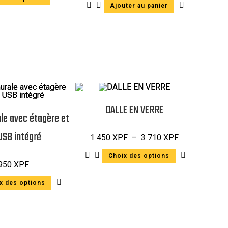
Ajouter au panier
DALLE EN VERRE
le avec étagère et
USB intégré
1 450
XPF
–
3 710
XPF
Choix des options
 950
XPF
x des options