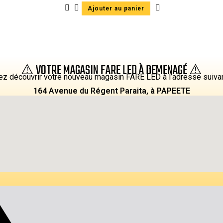
Ajouter au panier
⚠️ VOTRE MAGASIN FARE LED À DEMENAGÉ ⚠️
z découvrir votre nouveau magasin FARE LED à l’adresse suiva
164 Avenue du Régent Paraita, à PAPEETE