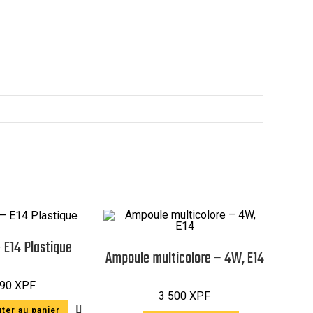
– E14 Plastique
Ampoule multicolore – 4W, E14
90
XPF
3 500
XPF
ter au panier