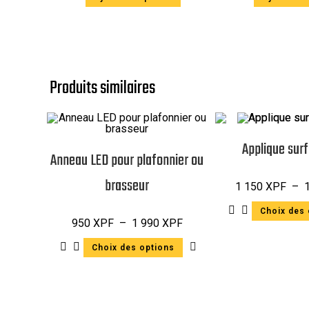
Produits similaires
Applique sur
Anneau LED pour plafonnier ou
brasseur
1 150
XPF
–
Choix des 
950
XPF
–
1 990
XPF
Choix des options