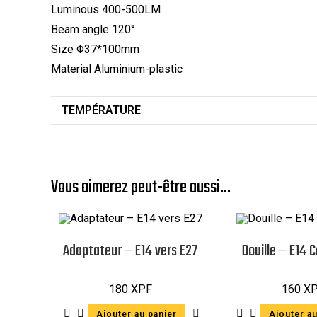
Luminous 400-500LM
Beam angle 120°
Size Φ37*100mm
Material Aluminium-plastic
TEMPÉRATURE
Vous aimerez peut-être aussi…
Adaptateur – E14 vers E27
Douille – E14 
180
XPF
160
X
Ajouter au panier
Ajouter au