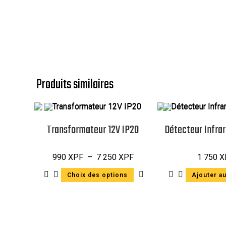
Produits similaires
Transformateur 12V IP20
Détecteur Infra
990
XPF
–
7 250
XPF
1 750
X
Choix des options
Ajouter au