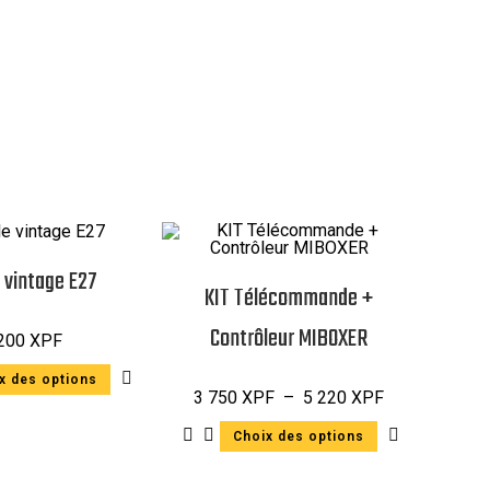
e vintage E27
KIT Télécommande +
Contrôleur MIBOXER
 200
XPF
x des options
3 750
XPF
–
5 220
XPF
Choix des options