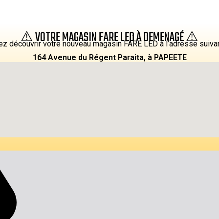
⚠️ VOTRE MAGASIN FARE LED À DEMENAGÉ ⚠️
z découvrir votre nouveau magasin FARE LED à l’adresse suiva
164 Avenue du Régent Paraita, à PAPEETE