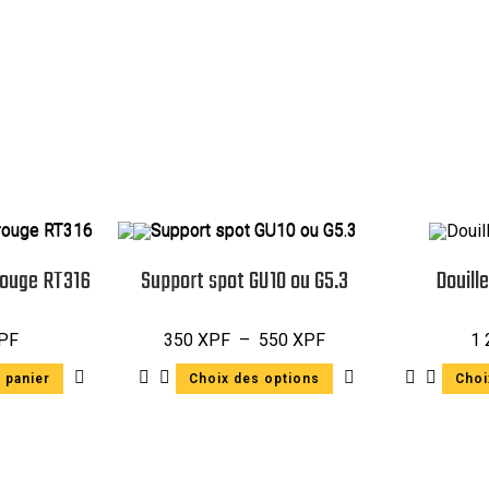
rouge RT316
Support spot GU10 ou G5.3
Douill
PF
350
XPF
–
550
XPF
1
 panier
Choix des options
Choi