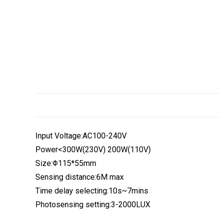
Input Voltage:AC100-240V
Power<300W(230V) 200W(110V)
Size:Φ115*55mm
Sensing distance:6M max
Time delay selecting:10s~7mins
Photosensing setting:3-2000LUX