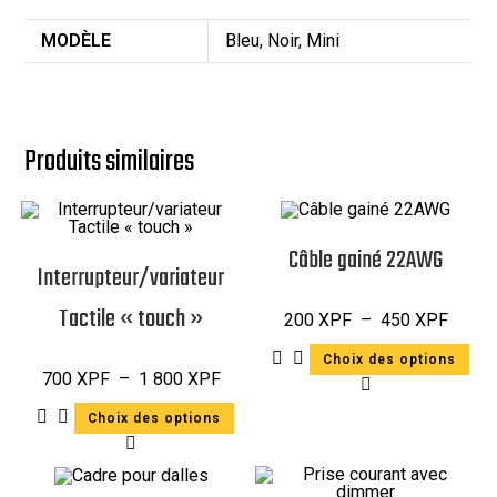
MODÈLE
Bleu, Noir, Mini
Produits similaires
Câble gainé 22AWG
Interrupteur/variateur
Tactile « touch »
200
XPF
–
450
XPF
Choix des options
700
XPF
–
1 800
XPF
Choix des options