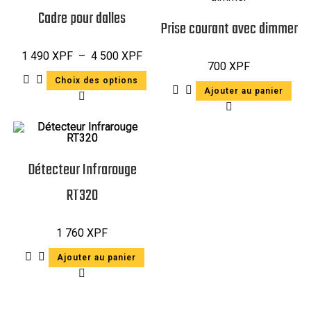
Cadre pour dalles
Prise courant avec dimmer
1 490
XPF
–
4 500
XPF
700
XPF
Choix des options
Ajouter au panier
Détecteur Infrarouge
RT320
1 760
XPF
Ajouter au panier