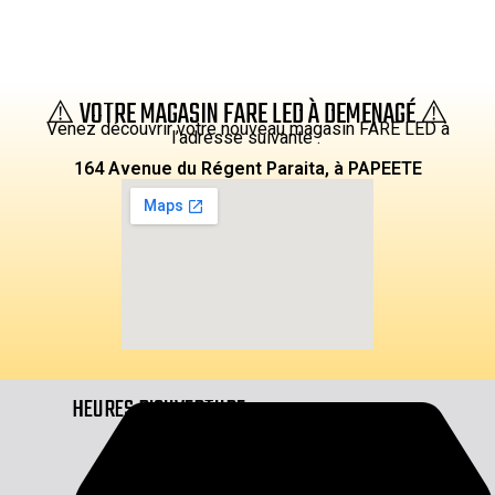
⚠️ VOTRE MAGASIN FARE LED À DEMENAGÉ ⚠️
Venez découvrir votre nouveau magasin FARE LED à
l’adresse suivante :
164 Avenue du Régent Paraita, à PAPEETE
HEURES D'OUVERTURE