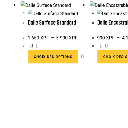
Dalle Surface Standard
Dalle Encastra
1 650
XPF
–
3 990
XPF
990
XPF
–
4 
CHOIX DES OPTIONS
CHOIX DES 