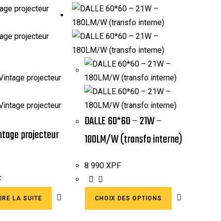
DALLE 60*60 – 21W –
tage projecteur
180LM/W (transfo interne)
8 990
XPF
F
IRE LA SUITE
CHOIX DES OPTIONS