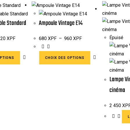
ble Standard
Ampoule Vintage E14
Épuisé
120
XPF
680
XPF
–
960
XPF
OPTIONS
CHOIX DES OPTIONS
Lampe Vin
cinéma
2 450
XP
L