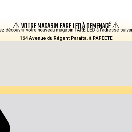
⚠️ VOTRE MAGASIN FARE LED À DEMENAGÉ ⚠️
z découvrir votre nouveau magasin FARE LED à l’adresse suiva
164 Avenue du Régent Paraita, à PAPEETE