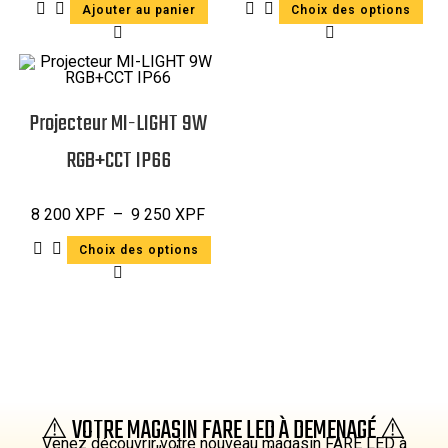
Ajouter au panier
Choix des options
Projecteur MI-LIGHT 9W
RGB+CCT IP66
8 200
XPF
–
9 250
XPF
Choix des options
⚠️ VOTRE MAGASIN FARE LED À DEMENAGÉ ⚠️
Venez découvrir votre nouveau magasin FARE LED à