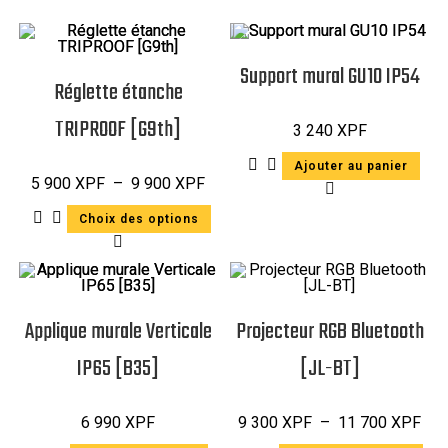
Support mural GU10 IP54
Réglette étanche
TRIPROOF [G9th]
3 240
XPF
Ajouter au panier
5 900
XPF
–
9 900
XPF
Choix des options
Applique murale Verticale
Projecteur RGB Bluetooth
IP65 [B35]
[JL-BT]
6 990
XPF
9 300
XPF
–
11 700
XPF