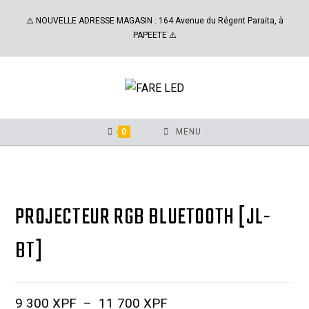
⚠️ NOUVELLE ADRESSE MAGASIN : 164 Avenue du Régent Paraita, à
PAPEETE ⚠️
0
MENU
PROJECTEUR RGB BLUETOOTH [JL-
BT]
9 300
XPF
–
11 700
XPF