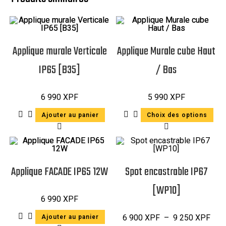
Applique murale Verticale
Applique Murale cube Haut
IP65 [B35]
/ Bas
6 990
XPF
5 990
XPF
Ajouter au panier
Choix des options
Applique FACADE IP65 12W
Spot encastrable IP67
[WP10]
6 990
XPF
6 900
XPF
–
9 250
XPF
Ajouter au panier