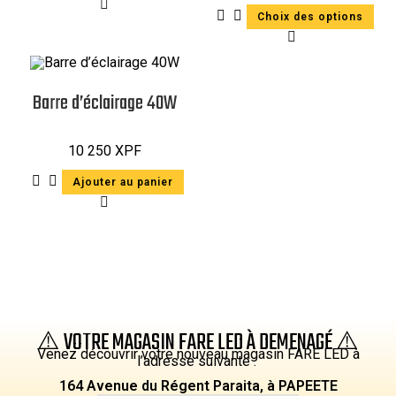
Choix des options
Barre d’éclairage 40W
10 250
XPF
Ajouter au panier
⚠️ VOTRE MAGASIN FARE LED À DEMENAGÉ ⚠️
Venez découvrir votre nouveau magasin FARE LED à
l’adresse suivante :
164 Avenue du Régent Paraita, à PAPEETE