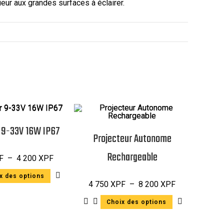
eur aux grandes surfaces à éclairer.
 9-33V 16W IP67
Projecteur Autonome
Rechargeable
F
–
4 200
XPF
x des options
4 750
XPF
–
8 200
XPF
Choix des options