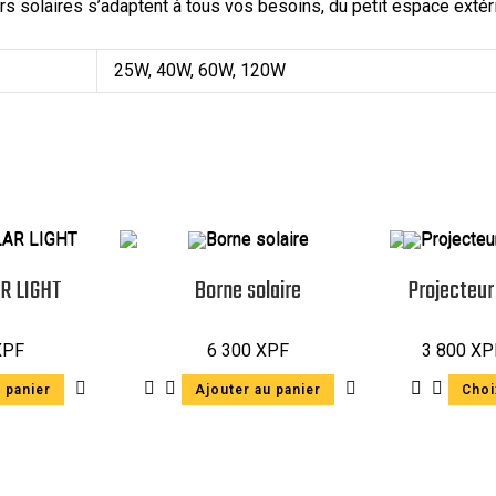
s solaires s’adaptent à tous vos besoins, du petit espace extéri
25W, 40W, 60W, 120W
R LIGHT
Borne solaire
Projecteur
XPF
6 300
XPF
3 800
XP
 panier
Ajouter au panier
Choi