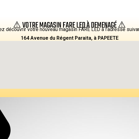
⚠️ VOTRE MAGASIN FARE LED À DEMENAGÉ ⚠️
z découvrir votre nouveau magasin FARE LED à l’adresse suiva
164 Avenue du Régent Paraita, à PAPEETE