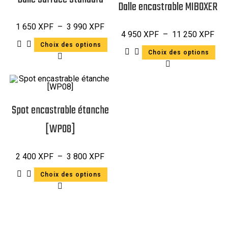
Dalle encastrable MIBOXER
1 650
XPF
–
3 990
XPF
4 950
XPF
–
11 250
XPF
Choix des options
Choix des options
Spot encastrable étanche
[WP08]
2 400
XPF
–
3 800
XPF
Choix des options