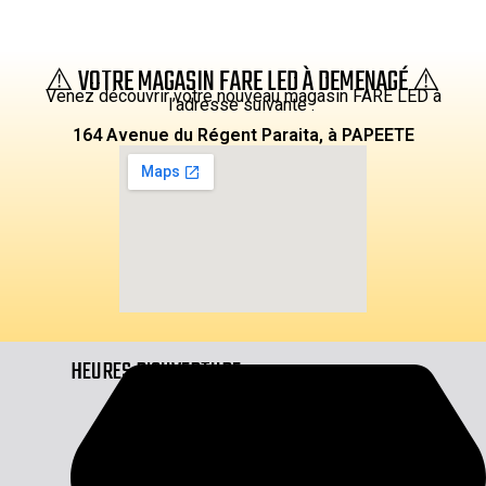
⚠️ VOTRE MAGASIN FARE LED À DEMENAGÉ ⚠️
Venez découvrir votre nouveau magasin FARE LED à
l’adresse suivante :
164 Avenue du Régent Paraita, à PAPEETE
HEURES D'OUVERTURE