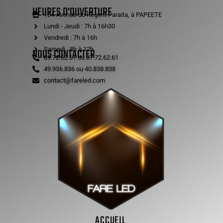
HEURES D'OUVERTURE
164 Avenue du Régent Paraita, à PAPEETE
Lundi - Jeudi : 7h à 16h30
Vendredi : 7h à 16h
Samedi : 8h à 12h
NOUS CONTACTER
89.72.62.61 ou 87.72.62.61
49.936.836 ou 40.838.838
contact@fareled.com
ACCUEIL