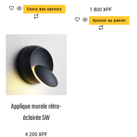
1 800
XPF
Choix des options
Ajouter au panier
Applique murale rétro-
éclairée 5W
4 200
XPF