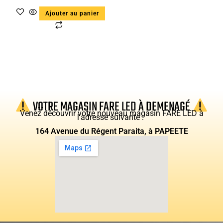
Ajouter au panier
VOTRE MAGASIN FARE LED À DEMENAGÉ
Venez découvrir votre nouveau magasin FARE LED à
l’adresse suivante :
164 Avenue du Régent Paraita, à PAPEETE