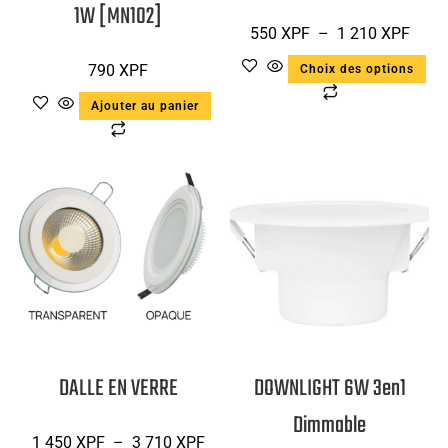
1W [MN102]
550
XPF
–
1 210
XPF
790
XPF
Choix des options
Ajouter au panier
DALLE EN VERRE
DOWNLIGHT 6W 3en1
Dimmable
1 450
XPF
–
3 710
XPF