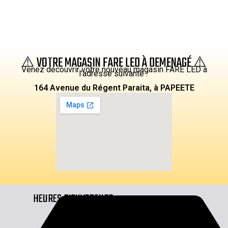
⚠️ VOTRE MAGASIN FARE LED À DEMENAGÉ ⚠️
Venez découvrir votre nouveau magasin FARE LED à
l’adresse suivante :
164 Avenue du Régent Paraita, à PAPEETE
HEURES D'OUVERTURE