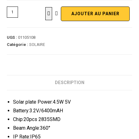
AJOUTER AU PANIER
UGS :
01105108
Catégorie :
SOLAIRE
DESCRIPTION
Solar plate Power:4.5W 5V
Battery:3.2V/6400mAH
Chip:20pcs 2835SMD
Beam Angle:360°
IP Rate:IP65