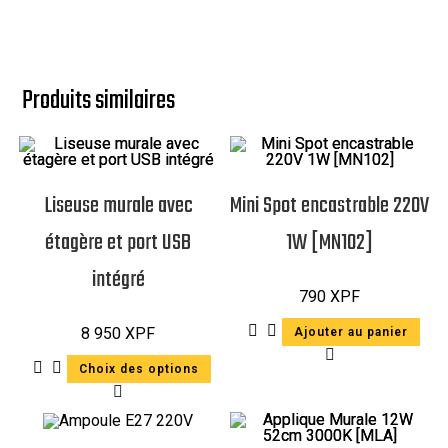
Produits similaires
Liseuse murale avec
Mini Spot encastrable 220V
étagère et port USB
1W [MN102]
intégré
790
XPF
8 950
XPF
Ajouter au panier
Choix des options