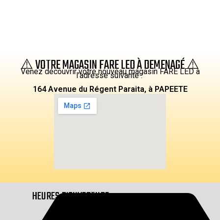
⚠️ VOTRE MAGASIN FARE LED À DEMENAGÉ ⚠️
Venez découvrir votre nouveau magasin FARE LED à
l’adresse suivante :
164 Avenue du Régent Paraita, à PAPEETE
HEURES D'OUVERTURE