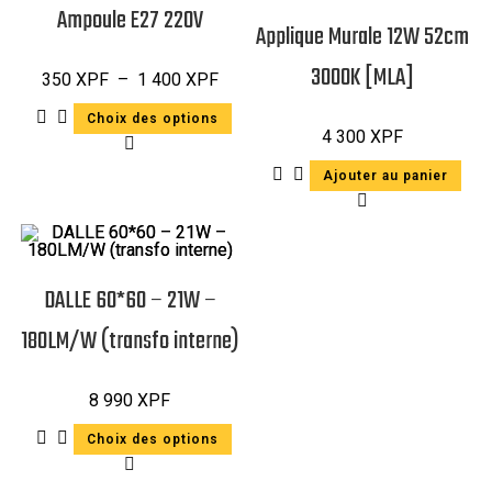
Ampoule E27 220V
Applique Murale 12W 52cm
3000K [MLA]
350
XPF
–
1 400
XPF
Choix des options
4 300
XPF
Ajouter au panier
DALLE 60*60 – 21W –
180LM/W (transfo interne)
8 990
XPF
Choix des options