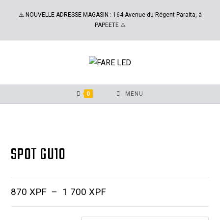
⚠️ NOUVELLE ADRESSE MAGASIN : 164 Avenue du Régent Paraita, à
PAPEETE ⚠️
0
MENU
SPOT GU10
870
XPF
–
1 700
XPF