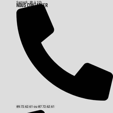
Samedi : 8h à 12h
NOUS CONTACTER
89.72.62.61 ou 87.72.62.61